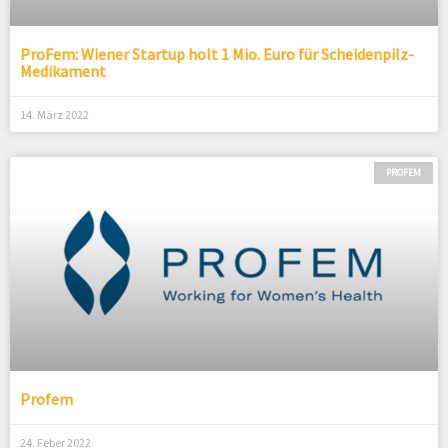
ProFem: Wiener Startup holt 1 Mio. Euro für Scheidenpilz-
Medikament
14. März 2022
PROFEM
Profem
24. Feber 2022