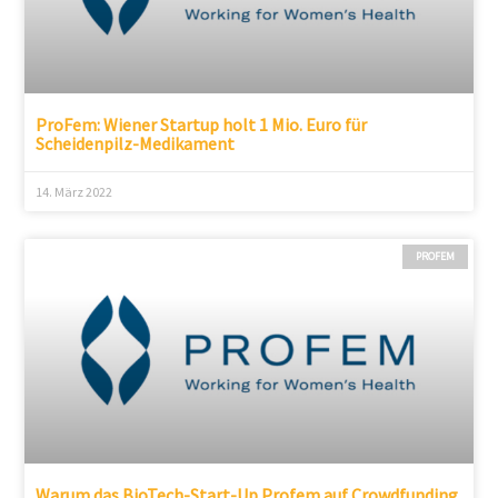
ProFem: Wiener Startup holt 1 Mio. Euro für
Scheidenpilz-Medikament
14. März 2022
PROFEM
Warum das BioTech-Start-Up Profem auf Crowdfunding