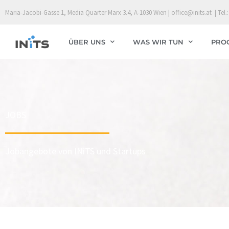
Skip
Maria-Jacobi-Gasse 1, Media Quarter Marx 3.4, A-1030 Wien | office@inits.at | Tel.:
to
content
ÜBER UNS
WAS WIR TUN
PRO
JOBS
Jobangebote von INiTS und Startups