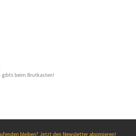
?
 gibts beim Brutkasten!
fenden bleiben? Jetzt den Newsletter abonnieren!