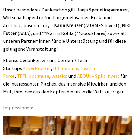
Unser besonderes Dankeschön gilt
Tanja Spennlingwimmer
,
Wirtschaftsagentur für den gemeinsamen Rück- und
Ausblick, unserer Jury –
Karin Kreuzer
(AUBMES Invest),
Niki
Futter
(AAIA), und **Martin Rohla (**Goodshares) sowie all
unseren Partner*innen für die Unterstützung und für diese
gelungene Veranstaltung!
Ebenso bedanken wir uns bei den 7 Tech-
Startups
4EverProtein
,
HD Immune
,
Health
Force
,
TFFI
,
optimuse
,
wastics
und
AEQUI – Split Invest
für
die interessanten Pitches, das intensive Mitwirken und den
Mut, ihre Idee aus den Köpfen hinaus in die Welt zu tragen.
Impressionen: