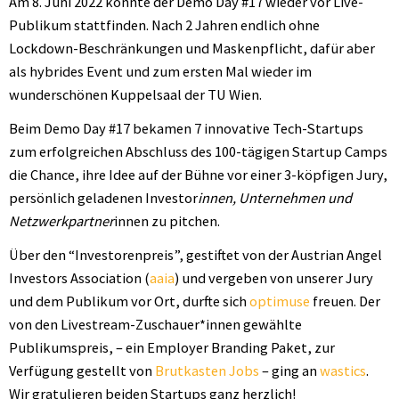
Am 8. Juni 2022 konnte der Demo Day #17 wieder vor Live-
Publikum stattfinden. Nach 2 Jahren endlich ohne
Lockdown-Beschränkungen und Maskenpflicht, dafür aber
als hybrides Event und zum ersten Mal wieder im
wunderschönen Kuppelsaal der TU Wien.
Beim Demo Day #17 bekamen 7 innovative Tech-Startups
zum erfolgreichen Abschluss des 100-tägigen Startup Camps
die Chance, ihre Idee auf der Bühne vor einer 3-köpfigen Jury,
persönlich geladenen Investor
innen, Unternehmen und
Netzwerkpartner
innen zu pitchen.
Über den “Investorenpreis”, gestiftet von der Austrian Angel
Investors Association (
aaia
) und vergeben von unserer Jury
und dem Publikum vor Ort, durfte sich
optimuse
freuen. Der
von den Livestream-Zuschauer*innen gewählte
Publikumspreis, – ein Employer Branding Paket, zur
Verfügung gestellt von
Brutkasten Jobs
– ging an
wastics
.
Wir gratulieren beiden Startups ganz herzlich!