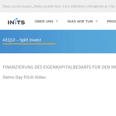
Skip
Maria-Jacobi-Gasse 1, Media Quarter Marx 3.4, A-1030 Wien | office@inits.at | Tel.:
to
content
ÜBER UNS
WAS WIR TUN
PRO
AEQUI – Split Invest
FINANZIERUNG DES EIGENKAPITALBEDARFS FÜR DEN 
Demo Day Pitch Video: