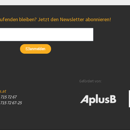
fenden bleiben? Jetzt den Newsletter abonnieren!
anmelden
Gefördert von:
s.at
– 715 72 67
 715 72 67-25