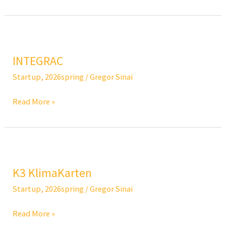
INTEGRAC
INTEGRAC
Startup
,
2026spring
/
Gregor Sinai
Read More »
K3
KlimaKarten
K3 KlimaKarten
Startup
,
2026spring
/
Gregor Sinai
Read More »