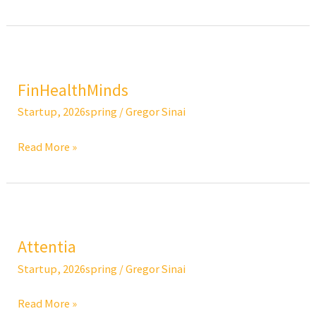
FinHealthMinds
FinHealthMinds
Startup
,
2026spring
/
Gregor Sinai
Read More »
Attentia
Attentia
Startup
,
2026spring
/
Gregor Sinai
Read More »