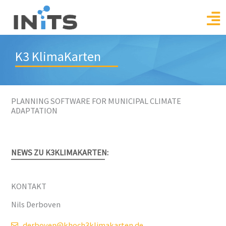
Skip
to
content
K3 KlimaKarten
PLANNING SOFTWARE FOR MUNICIPAL CLIMATE
ADAPTATION
NEWS ZU K3KLIMAKARTEN:
KONTAKT
Nils Derboven
derboven@khoch3klimakarten.de