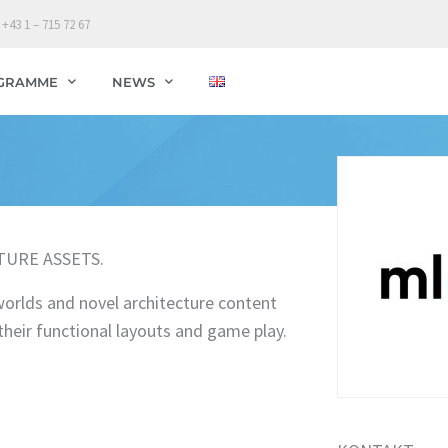
 +43 1 – 715 72 67
GRAMME
NEWS
TURE ASSETS.
 worlds and novel architecture content
their functional layouts and game play.