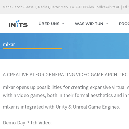
Skip
Maria-Jacobi-Gasse 1, Media Quarter Marx 3.4, A-1030 Wien | office@inits.at | Tel.:
to
content
ÜBER UNS
WAS WIR TUN
PRO
mlxar
A CREATIVE AI FOR GENERATING VIDEO GAME ARCHITEC
mlxar opens up possibilities for creating expansive virtual
within video games, both in their formal aesthetics and in 
mlxar is integrated with Unity & Unreal Game Engines.
Demo Day Pitch Video: