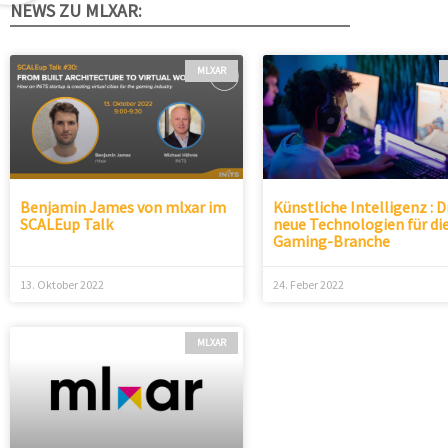
NEWS ZU MLXAR:
MLXAR
Benjamin James von mlxar im
Künstliche Intelligenz : D
SCALEup Talk
neue Technologien für di
Gaming-Branche
13. Oktober 2022
24. Feber 2022
MLXAR