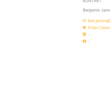
KONTAKT
Benjamin Jam
ben.james
https://ww
-
-