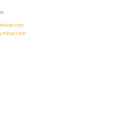
es
@mlxar.com
w.mlxar.com