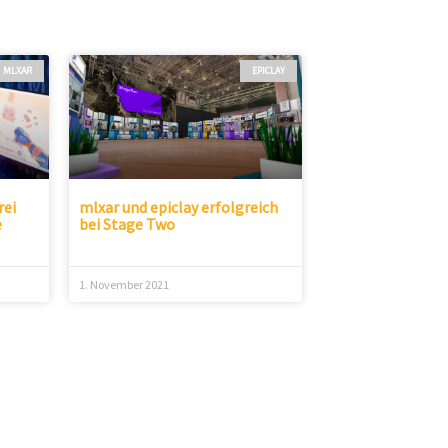
MLXAR
EPICLAY
rei
mlxar und epiclay erfolgreich
e
bei Stage Two
1. November 2021