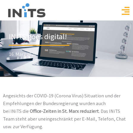
Skip
to
content
INiTS goes digital!
16. März 2020
Angesichts der COVID-19 (Corona Virus) Situation und der
Empfehlungen der Bundesregierung wurden auch
bei
INiTS
die
Office-Zeiten in St. Marx reduziert
. Das INiTS
Team steht aber uneingeschränkt per E-Mail, Telefon, Chat
usw. zur Verfügung.