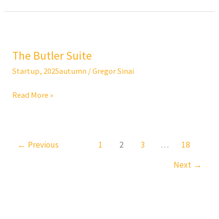
The
Butler
The Butler Suite
Suite
Startup
,
2025autumn
/
Gregor Sinai
Read More »
←
Previous
1
2
3
…
18
Next
→