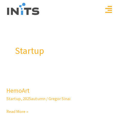
Skip
to
content
Startup
HemoArt
HemoArt
Startup
,
2025autumn
/
Gregor Sinai
Read More »