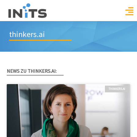
Skip
to
content
thinkers.ai
NEWS ZU THINKERS.AI:
THINKERS.AI