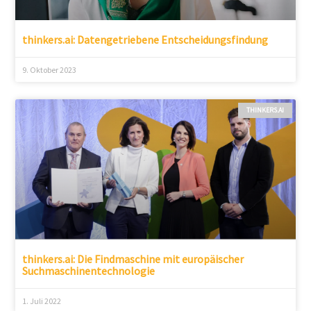
thinkers.ai: Datengetriebene Entscheidungsfindung
9. Oktober 2023
THINKERS.AI
thinkers.ai: Die Findmaschine mit europäischer
Suchmaschinentechnologie
1. Juli 2022