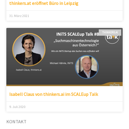
thinkers.at eröffnet Büro in Leipzig
31. März 2021
THINKERS.AI
Isabell Claus von thinkers.ai im SCALEup Talk
9. Juli 2020
KONTAKT