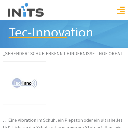
Skip
to
content
Tec-Innovation
„SEHENDER“ SCHUH ERKENNT HINDERNISSE – NOE.ORF.AT
… Eine Vibration im Schuh, ein Piepston oder ein ultrahelles
LED-Licht an der Schuhspitze warnen vor Stolperfallen, wie