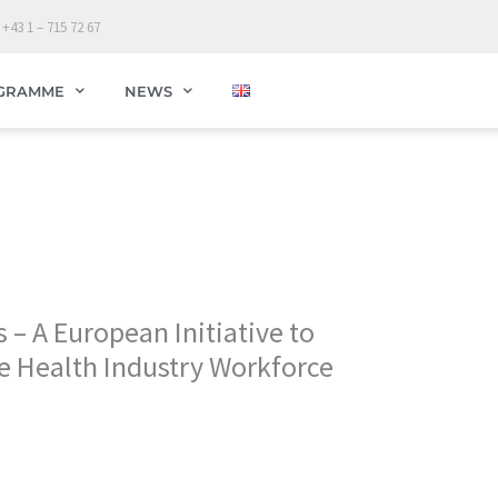
 +43 1 – 715 72 67
GRAMME
NEWS
 – A European Initiative to
he Health Industry Workforce