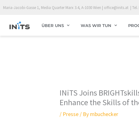
Skip
Maria-Jacobi-Gasse 1, Media Quarter Marx 3.4, A-1030 Wien | office@inits.at | Tel.:
to
content
ÜBER UNS
WAS WIR TUN
PRO
INiTS Joins BRIGHTskills
Enhance the Skills of t
/
Presse
/ By
mbuchecker