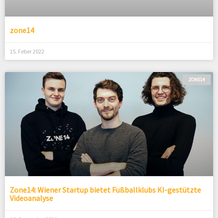
zone14
15. Feber 2022
ZONE14
Zone14: Wiener Startup bietet Fußballklubs KI-gestützte
Videoanalyse