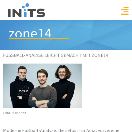
Skip
to
content
zone14
FUSSBALL-ANALYSE LEICHT GEMACHT MIT ZONE14
Foto: © zone14
Moderne Fußball-Analyse, die selbst für Amateurvereine