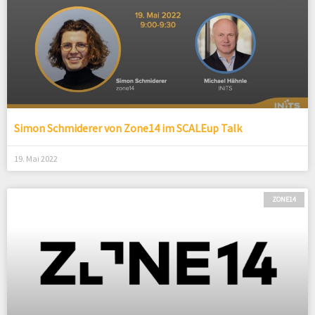
Simon Schmiderer von Zone14 im SCALEup Talk
19. Mai 2022
ZONE14