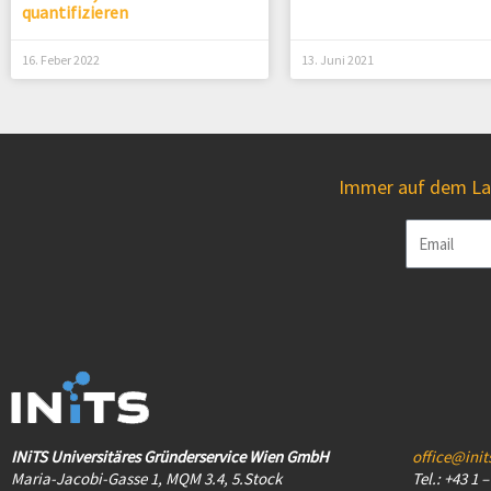
quantifizieren
16. Feber 2022
13. Juni 2021
Immer auf dem Lau
Email
INiTS Universitäres Gründerservice Wien GmbH
office@init
Maria-Jacobi-Gasse 1, MQM 3.4, 5.Stock
Tel.: +43 1 