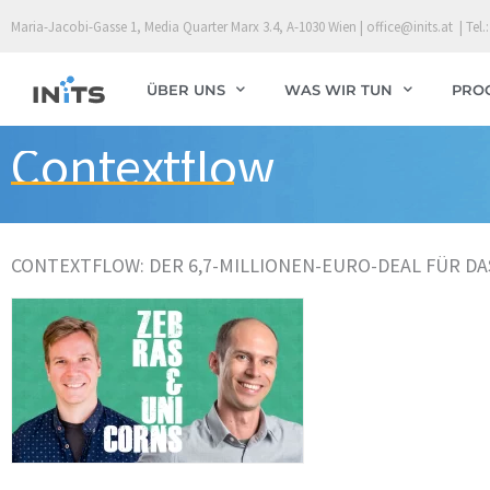
Skip
Maria-Jacobi-Gasse 1, Media Quarter Marx 3.4, A-1030 Wien | office@inits.at | Tel.:
to
content
ÜBER UNS
WAS WIR TUN
PRO
Contextflow
CONTEXTFLOW: DER 6,7-MILLIONEN-EURO-DEAL FÜR DA