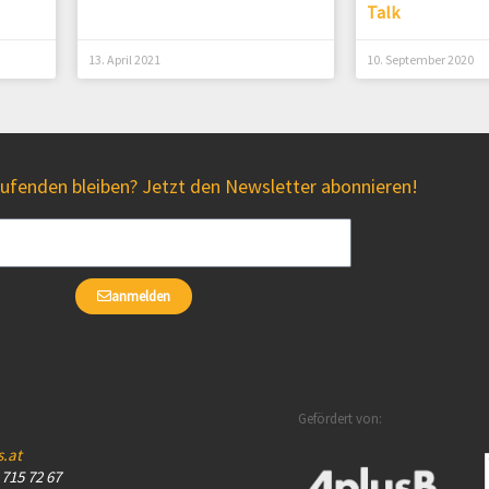
Talk
13. April 2021
10. September 2020
fenden bleiben? Jetzt den Newsletter abonnieren!
anmelden
Gefördert von:
s.at
– 715 72 67