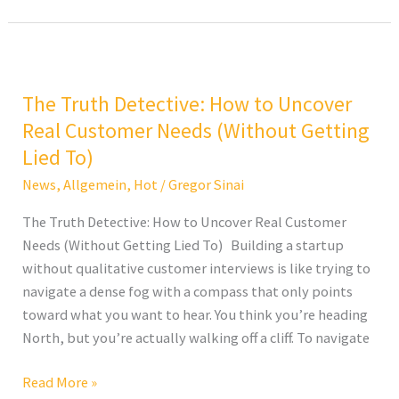
The
Truth
The Truth Detective: How to Uncover
Detective:
How
Real Customer Needs (Without Getting
to
Lied To)
Uncover
News
,
Allgemein
,
Hot
/
Gregor Sinai
Real
Customer
The Truth Detective: How to Uncover Real Customer
Needs
Needs (Without Getting Lied To) Building a startup
(Without
without qualitative customer interviews is like trying to
Getting
navigate a dense fog with a compass that only points
Lied
toward what you want to hear. You think you’re heading
To)
North, but you’re actually walking off a cliff. To navigate
Read More »