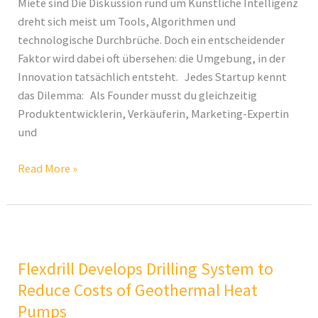
Miete sind Die Diskussion rund um Künstliche Intelligenz
die
dreht sich meist um Tools, Algorithmen und
halbe
technologische Durchbrüche. Doch ein entscheidender
Miete
Faktor wird dabei oft übersehen: die Umgebung, in der
sind
Innovation tatsächlich entsteht. Jedes Startup kennt
das Dilemma: Als Founder musst du gleichzeitig
Produktentwicklerin, Verkäuferin, Marketing-Expertin
und
Read More »
Flexdrill
Develops
Flexdrill Develops Drilling System to
Drilling
System
Reduce Costs of Geothermal Heat
to
Pumps