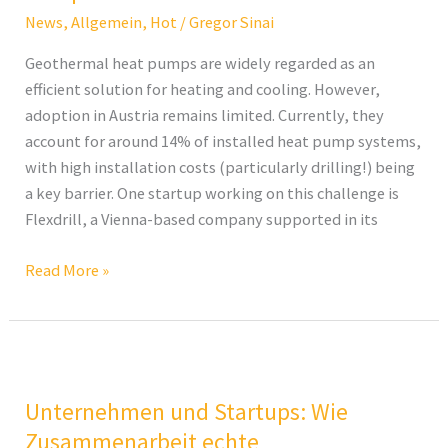
Reduce
News
,
Allgemein
,
Hot
/
Gregor Sinai
Costs
of
Geothermal heat pumps are widely regarded as an
Geothermal
efficient solution for heating and cooling. However,
Heat
adoption in Austria remains limited. Currently, they
Pumps
account for around 14% of installed heat pump systems,
with high installation costs (particularly drilling!) being
a key barrier. One startup working on this challenge is
Flexdrill, a Vienna-based company supported in its
Read More »
Unternehmen
und
Unternehmen und Startups: Wie
Startups:
Wie
Zusammenarbeit echte