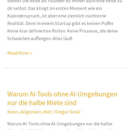
kannst Die Reise als Founder ist immer auch eine Reise zu
eine
dir selbst. Das klingt im ersten Moment wie ein
Reise
Kalenderspruch, ist aber eine ziemlich nüchterne
zu
Realität. Denn in einem Startup gibt es keinen Puffer.
dir
Keine klar definierten Rollen. Keine Prozesse, die deine
selbst
Schwächen auffangen. Alles läuft
Read More »
Warum
AI-
Warum AI-Tools ohne AI-Umgebungen
Tools
ohne
nur die halbe Miete sind
AI-
News
,
Allgemein
,
Hot
/
Gregor Sinai
Umgebungen
Warum AI-Tools ohne AI-Umgebungen nur die halbe
nur