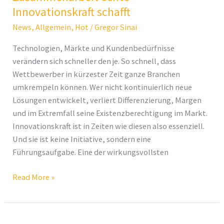
Zusammenarbeit
Innovationskraft schafft
echte
News
,
Allgemein
,
Hot
/
Gregor Sinai
Innovationskraft
schafft
Technologien, Märkte und Kundenbedürfnisse
verändern sich schneller den je. So schnell, dass
Wettbewerber in kürzester Zeit ganze Branchen
umkrempeln können. Wer nicht kontinuierlich neue
Lösungen entwickelt, verliert Differenzierung, Margen
und im Extremfall seine Existenzberechtigung im Markt.
Innovationskraft ist in Zeiten wie diesen also essenziell.
Und sie ist keine Initiative, sondern eine
Führungsaufgabe. Eine der wirkungsvollsten
Read More »
International