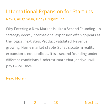
Expansion
International Expansion for Startups
for
Startups
News
,
Allgemein
,
Hot
/
Gregor Sinai
Why Entering a New Market Is Like a Second Founding In
strategy decks, international expansion often appears as
the logical next step. Product validated. Revenue
growing. Home market stable. So let’s scale.In reality,
expansion is not a rollout. It is a second founding under
different conditions. Underestimate that, and you will
pay twice. Once
Read More »
1
2
…
10
Next
→