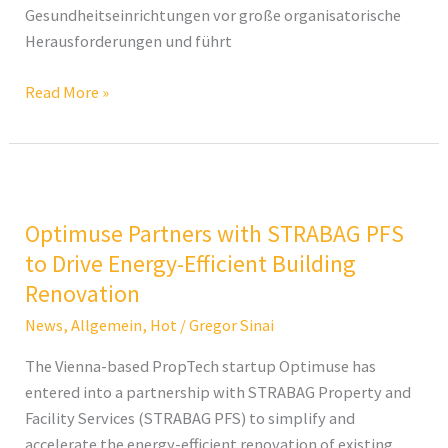
Gesundheitseinrichtungen vor große organisatorische
Herausforderungen und führt
Read More »
Optimuse
Partners
Optimuse Partners with STRABAG PFS
with
STRABAG
to Drive Energy-Efficient Building
PFS
Renovation
to
News
,
Allgemein
,
Hot
/
Gregor Sinai
Drive
Energy-
The Vienna-based PropTech startup Optimuse has
Efficient
entered into a partnership with STRABAG Property and
Building
Facility Services (STRABAG PFS) to simplify and
Renovation
accelerate the energy-efficient renovation of existing