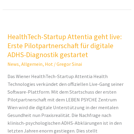
HealthTech-
Startup
HealthTech-Startup Attentia geht live:
Attentia
geht
Erste Pilotpartnerschaft für digitale
live:
ADHS-Diagnostik gestartet
Erste
News
,
Allgemein
,
Hot
/
Gregor Sinai
Pilotpartnerschaft
für
Das Wiener HealthTech-Startup Attentia Health
digitale
Technologies verkündet den offiziellen Live-Gang seiner
ADHS-
Software-Plattform. Mit dem Startschuss der ersten
Diagnostik
Pilotpartnerschaft mit dem LEBEN PSYCHE Zentrum
gestartet
Wien wird die digitale Unterstützung in der mentalen
Gesundheit nun Praxisrealität. Die Nachfrage nach
klinisch-psychologischen ADHS-Abklärungen ist in den
letzten Jahren enorm gestiegen. Dies stellt