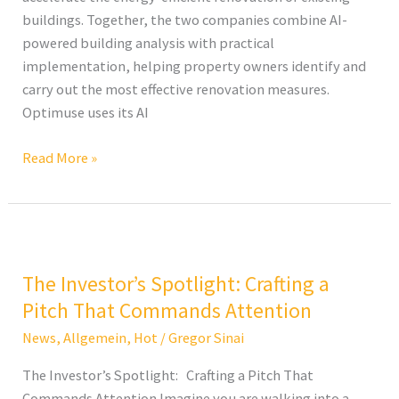
buildings. Together, the two companies combine AI-
powered building analysis with practical
implementation, helping property owners identify and
carry out the most effective renovation measures.
Optimuse uses its AI
Read More »
The
Investor’s
The Investor’s Spotlight: Crafting a
Spotlight:
Crafting
Pitch That Commands Attention
a
News
,
Allgemein
,
Hot
/
Gregor Sinai
Pitch
The Investor’s Spotlight: Crafting a Pitch That
That
Commands Attention Imagine you are walking into a
Commands