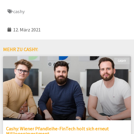
cashy
12. März 2021
MEHR ZU CASHY:
CASHY
Cashy: Wiener Pfandleihe-FinTech holt sich erneut
Millioneninvestment