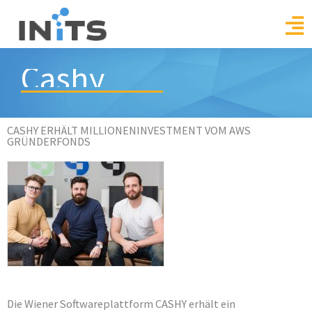
Skip
to
content
Cashy
CASHY ERHÄLT MILLIONENINVESTMENT VOM AWS
GRÜNDERFONDS
Die Wiener Softwareplattform CASHY erhält ein