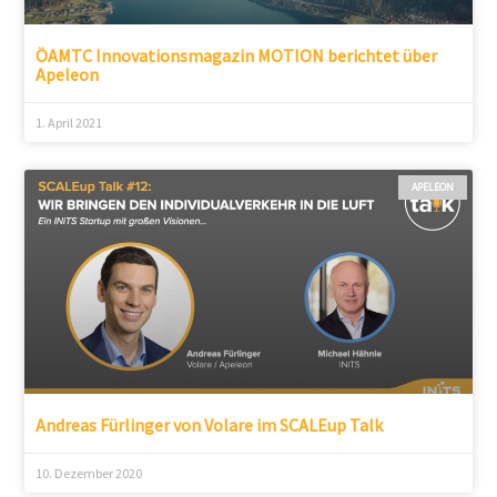
ÖAMTC Innovationsmagazin MOTION berichtet über
Apeleon
1. April 2021
APELEON
Andreas Fürlinger von Volare im SCALEup Talk
10. Dezember 2020