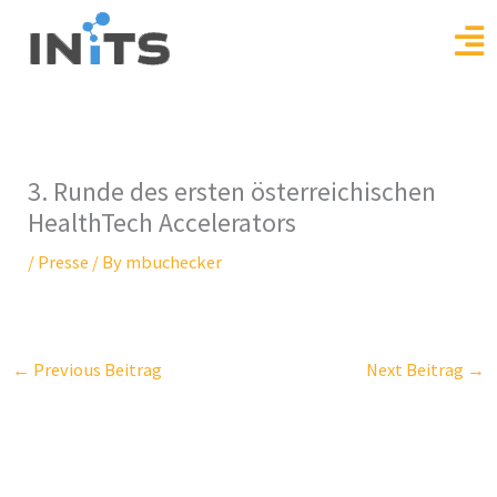
Skip
to
content
3. Runde des ersten österreichischen
HealthTech Accelerators
/
Presse
/ By
mbuchecker
←
Previous Beitrag
Next Beitrag
→