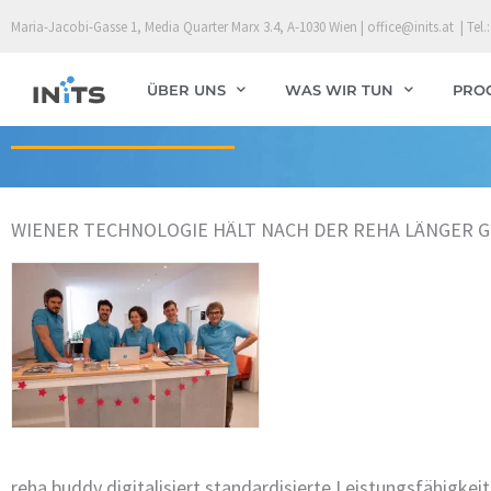
Skip
Maria-Jacobi-Gasse 1, Media Quarter Marx 3.4, A-1030 Wien | office@inits.at | Tel.:
to
content
ÜBER UNS
WAS WIR TUN
PRO
WIENER TECHNOLOGIE HÄLT NACH DER REHA LÄNGER 
reha buddy digitalisiert standardisierte Leistungsfähigkeit