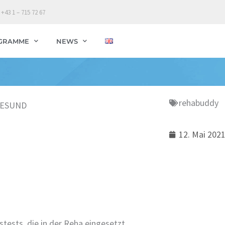
 +43 1 – 715 72 67
GRAMME
NEWS
rehabuddy
GESUND
12. Mai 202
stests, die in der Reha eingesetzt