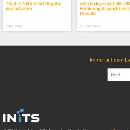
TALK #17: Mit STARTKapital
reha buddy erhält 600.00
durchstarten
Förderung & launcht erst
Produkt
6. Mai 2021
26. Feber 2021
Immer auf dem Lau
Email