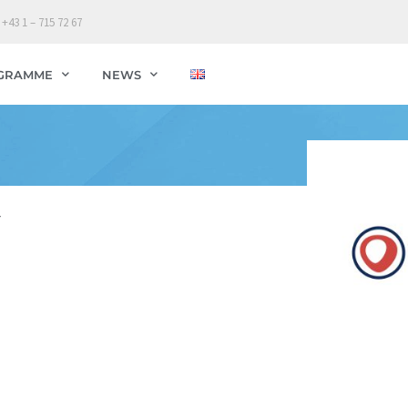
 +43 1 – 715 72 67
GRAMME
NEWS
T