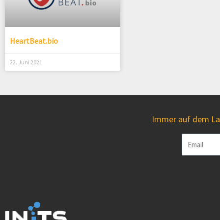
HeartBeat.bio
22. Juni 2021
Immer auf dem Lau
Email