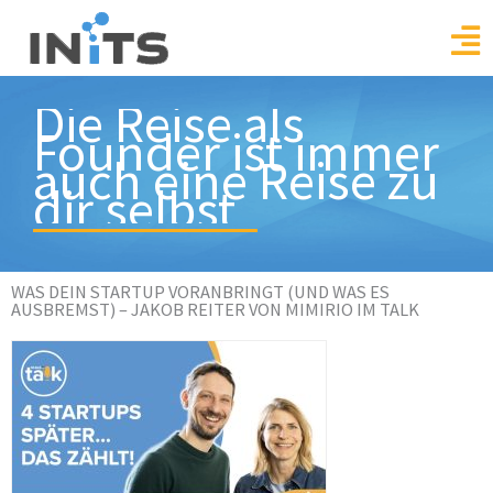
Skip
to
content
Die Reise als
Founder ist immer
auch eine Reise zu
dir selbst
WAS DEIN STARTUP VORANBRINGT (UND WAS ES
AUSBREMST) – JAKOB REITER VON MIMIRIO IM TALK