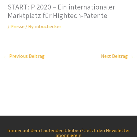
START:IP 2020 – Ein internationaler
Marktplatz für Hightech-Patente
/
Presse
/ By
mbuchecker
←
Previous Beitrag
Next Beitrag
→
Immer auf dem Laufenden bleiben? Jetzt den Newsletter
abonnieren!