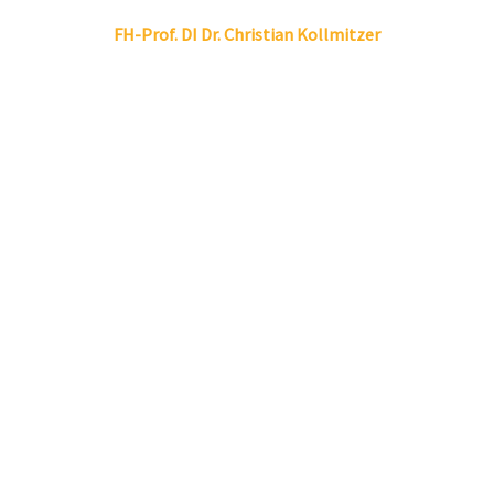
Linkedin
Envelope
FH-Prof. DI Dr.
Christian
Kollmitzer