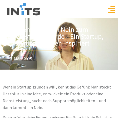
Skip
to
content
myBioma: Wie ein Nein zum
Erfolgsfaktor wurde – Ein Startup,
das Gründer*innen inspiriert
17. März 2025
Wer ein Startup gründen will, kennt das Gefühl: Man steckt
Herzblut in eine Idee, entwickelt ein Produkt oder eine
Dienstleistung, sucht nach Supportmöglichkeiten – und
dann kommt ein Nein.
Doch erfolgreiche Founder wissen: Ein Nein ist kein Scheitern,