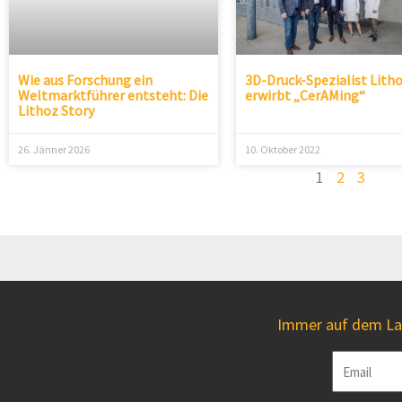
Wie aus Forschung ein
3D-Druck-Spezialist Lith
Weltmarktführer entsteht: Die
erwirbt „CerAMing“
Lithoz Story
26. Jänner 2026
10. Oktober 2022
1
2
3
Immer auf dem Lau
Email