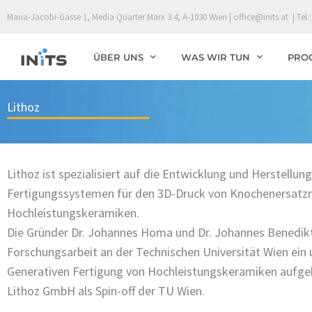
Skip
Maria-Jacobi-Gasse 1, Media Quarter Marx 3.4, A-1030 Wien | office@inits.at | Tel.:
to
content
ÜBER UNS
WAS WIR TUN
PRO
Lithoz
Lithoz ist spezialisiert auf die Entwicklung und Herstellun
Fertigungssystemen für den 3D-Druck von Knochenersatzm
Hochleistungskeramiken.
Die Gründer Dr. Johannes Homa und Dr. Johannes Benedikt 
Forschungsarbeit an der Technischen Universität Wien ei
Generativen Fertigung von Hochleistungskeramiken aufgeb
Lithoz GmbH als Spin-off der TU Wien.