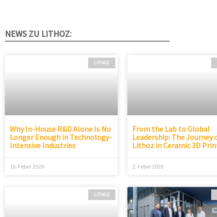
NEWS ZU LITHOZ:
LITHOZ
Page
Page
Page
Why In-House R&D Alone Is No
From the Lab to Global
Longer Enough in Technology-
Leadership: The Journey 
Intensive Industries
Lithoz in Ceramic 3D Prin
16. Feber 2026
2. Feber 2026
LITHOZ