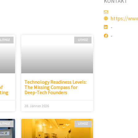
KONTAKT
https://www
-
-
LITHOZ
LITHOZ
Technology Readiness Levels:
of
The Missing Compass for
ting
Deep-Tech Founders
28. Jänner 2026
LITHOZ
LITHOZ