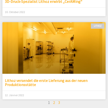
3D-Druck-Spezialist Lithoz erwirbt „CerAMing“
10. Oktober 2022
LITHOZ
Lithoz versendet die erste Lieferung aus der neuen
Produktionsstätte
12. Jänner 2022
1
2
3