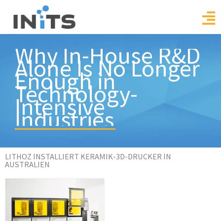
Skip
to
content
Why In-House R&D
Alone Is No Longer
Enough in
Technology-
Intensive
Industries
LITHOZ INSTALLIERT KERAMIK-3D-DRUCKER IN
AUSTRALIEN