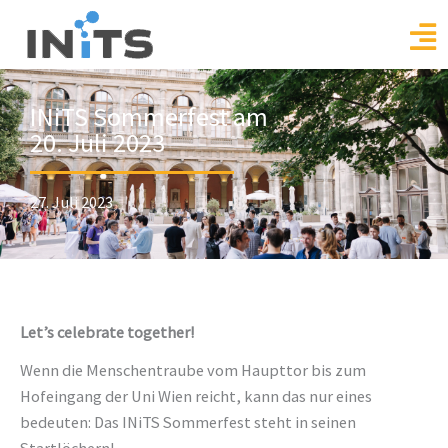
Skip
to
content
INiTS Sommerfest am
20. Juli 2023
27. Juli 2023
Let’s celebrate together!
Wenn die Menschentraube vom Haupttor bis zum
Hofeingang der Uni Wien reicht, kann das nur eines
bedeuten: Das INiTS Sommerfest steht in seinen