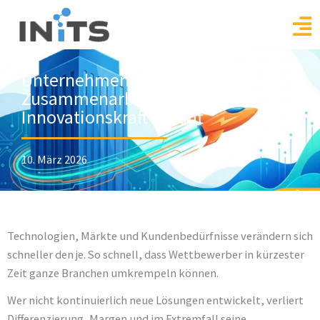
Skip
to
content
Unternehmen und Startups: Wie
Zusammenarbeit echte
Innovationskraft schafft
10. März 2026
Technologien, Märkte und Kundenbedürfnisse verändern sich
schneller den je. So schnell, dass Wettbewerber in kürzester
Zeit ganze Branchen umkrempeln können.
Wer nicht kontinuierlich neue Lösungen entwickelt, verliert
Differenzierung, Margen und im Extremfall seine