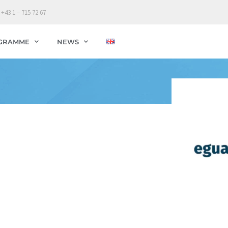
 +43 1 – 715 72 67
GRAMME
NEWS