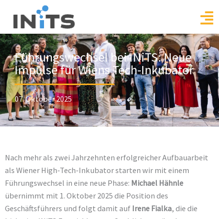
Skip
to
content
Führungswechsel bei INiTS: Neue
Impulse für Wiens Tech-Inkubator
07. Oktober 2025
Nach mehr als zwei Jahrzehnten erfolgreicher Aufbauarbeit
als Wiener High-Tech-Inkubator starten wir mit einem
Führungswechsel in eine neue Phase:
Michael Hähnle
übernimmt mit 1. Oktober 2025 die Position des
Geschäftsführers und folgt damit auf
Irene Fialka
, die die