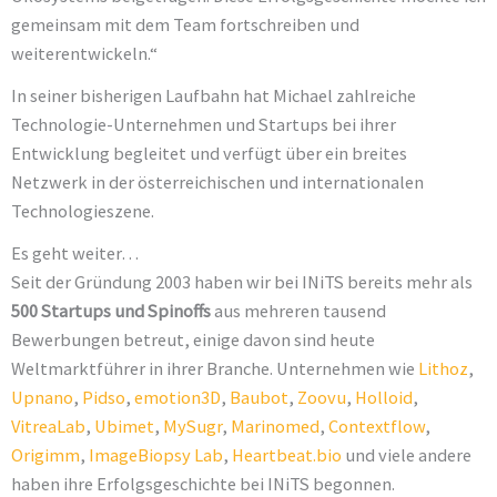
gemeinsam mit dem Team fortschreiben und
weiterentwickeln.“
In seiner bisherigen Laufbahn hat Michael zahlreiche
Technologie-Unternehmen und Startups bei ihrer
Entwicklung begleitet und verfügt über ein breites
Netzwerk in der österreichischen und internationalen
Technologieszene.
Es geht weiter…
Seit der Gründung 2003 haben wir bei INiTS bereits mehr als
500 Startups und Spinoffs
aus mehreren tausend
Bewerbungen betreut, einige davon sind heute
Weltmarktführer in ihrer Branche. Unternehmen wie
Lithoz
,
Upnano
,
Pidso
,
emotion3D
,
Baubot
,
Zoovu
,
Holloid
,
VitreaLab
,
Ubimet
,
MySugr
,
Marinomed
,
Contextflow
,
Origimm
,
ImageBiopsy Lab
,
Heartbeat.bio
und viele andere
haben ihre Erfolgsgeschichte bei INiTS begonnen.