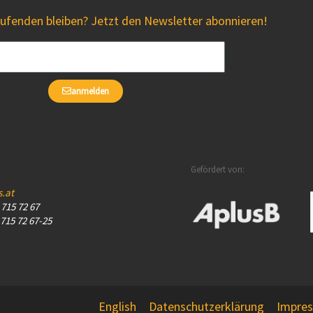
fenden bleiben? Jetzt den Newsletter abonnieren!
anmelden
Gefördert von:
s.at
– 715 72 67
 715 72 67-25
English
Datenschutzerklärung
Impre