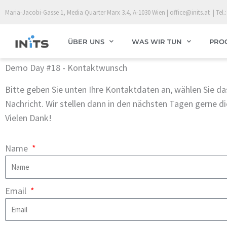
Skip
Maria-Jacobi-Gasse 1, Media Quarter Marx 3.4, A-1030 Wien | office@inits.at | Tel.:
to
content
ÜBER UNS
WAS WIR TUN
PRO
Demo Day #18 - Kontaktwunsch
Bitte geben Sie unten Ihre Kontaktdaten an, wählen Sie das
Nachricht. Wir stellen dann in den nächsten Tagen gerne d
Vielen Dank!
Name
Email