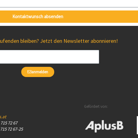
Kontaktwunsch absenden
fenden bleiben? Jetzt den Newsletter abonnieren!
anmelden
Gefördert von:
s.at
– 715 72 67
 715 72 67-25