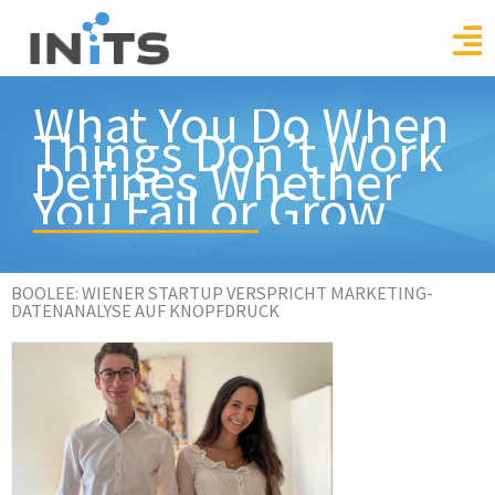
Skip
to
content
What You Do When
Things Don’t Work
Defines Whether
You Fail or Grow
BOOLEE: WIENER STARTUP VERSPRICHT MARKETING-
DATENANALYSE AUF KNOPFDRUCK