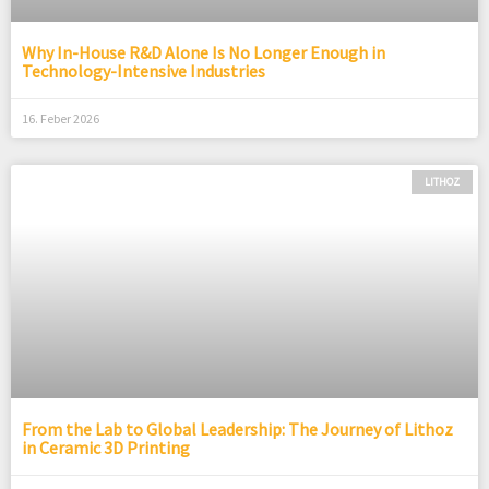
Why In-House R&D Alone Is No Longer Enough in
Technology-Intensive Industries
16. Feber 2026
LITHOZ
From the Lab to Global Leadership: The Journey of Lithoz
in Ceramic 3D Printing