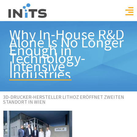
Skip
to
content
Why In-House R&D
Alone Is No Longer
Enough in
Technology-
Intensive
Industries
3D-DRUCKER-HERSTELLER LITHOZ ERÖFFNET ZWEITEN
STANDORT IN WIEN