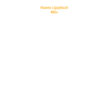
Linkedin
Envelope
Hanno
Lippitsch
MSc